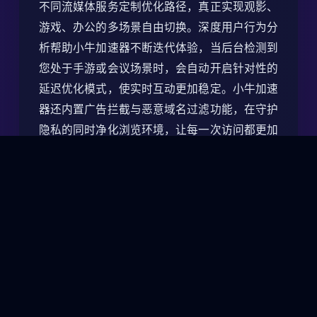
不同流媒体服务定制优化路径，真正实现观影、
游戏、办公的多场景自由切换。深度用户行为分
析帮助小牛加速器不断迭代体验，当后台检测到
您处于手游或会议场景时，会自动开启针对性的
延迟优化模式，使实时互动更加稳定。小牛加速
器还内置广告拦截与恶意域名过滤功能，在守护
隐私的同时净化浏览环境，让每一次访问都更加
纯净与高效。
小牛加速器提供的企业级能力也同样坚实。依托
SD-WAN架构，小牛加速器可轻松将企业内网扩
展到全球分支，通过自定义策略控制不同部门的
访问权限，确保敏感资源只对授权人员开放。为
应对远程办公浪潮，小牛加速器推出高强度身份
认证体系，结合二次验证、设备指纹、地理围
栏，实现对账号的全生命周期防护。企业客户还